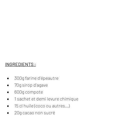
INGREDIENTS :
300g farine d'épeautre
70g sirop d'agave
600g compote 
1 sachet et demi levure chimique
15 cl huile (coco ou autres...)
20g cacao non sucré